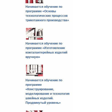
Начинается обучение по
программе «Основы
технологических процессов
трикотажного производства»
Начинается обучение по
программе «Изготовление
кожгалантерейных изделий
вручную»
Начинается обучение по
программе
«Конструирование,
моделирование и технология
швейных изделий.
Продвинутый уровень»