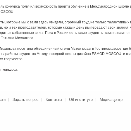
ль конкурса получил возможность пройти обучение в Международной школе 
MOSCOU.
оты, которые мы с вами здесь увидели, огромный труд не только талантливых
й, но и тех преподавателей, которые каждый день им передают свои знания, 
рить в собственные силы. Пока в России есть такие студенты, кризис нам не г
 Татьяна Михалкова.
Михалкова посетила объединенный стенд Музея моды в Гостином дворе, где 
ны работы студентов Международной школы дизайна ESMOD MOSCOU, и вы
их творчество.
т конкурса.
сти
Задать вопрос
Контакты
Об институте
Медиа-центр