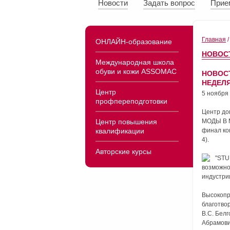
Новости
Задать вопрос
Прие
Главная
/
ОНЛАЙН-образование
НОВОС
Международная школа
обуви и кожи ASSOMAC
НОВОС
НЕДЕЛЯ
Центр
5 ноября
профпереподготовки
Центр до
МОДЫ В М
Центр повышения
финал ко
квалификации
4).
Авторские курсы
"STU
возможно
индустри
Высокопр
благотво
В.С. Бел
Абрамови