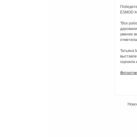
Победите
ESMOD 
"Все раб
даровани
умение ве
отметила
Татьяна 
выставле
оценила 
Фотоотче
Ново