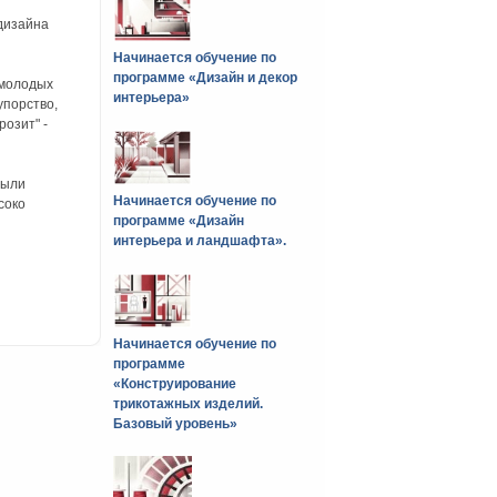
дизайна
Начинается обучение по
программе «Дизайн и декор
 молодых
интерьера»
упорство,
розит" -
были
Начинается обучение по
соко
программе «Дизайн
интерьера и ландшафта».
Начинается обучение по
программе
«Конструирование
трикотажных изделий.
Базовый уровень»