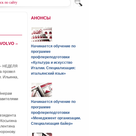
АНОНСЫ
VOLVO –
Начинается обучение по
программе
профпереподготовки
«Культура и искусство
O – НЕДЕЛЯ
Италии. Специализация:
да провел
итальянский язык»
. Ильинка,
йнерам
тавителями
Начинается обучение по
программе
профпереподготовки
резидента
«Менеджмент организации.
 Косыгина
Специализация байер»
алентина
еоронову.