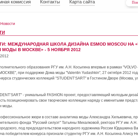
мная комиссия
Контакты
Карта сайта
 Новости
ТИ
ТИ: МЕЖДУНАРОДНАЯ ШКОЛА ДИЗАЙНА ESMOD MOSCOU НА «
 МОДЫ В МОСКВЕ» - 5 НОЯБРЯ 2012
 2012
полнительного образования РГУ им. А.Н. Косыгина впервые в рамках "VOLV
ОСКВЕ", при поддержке Дома моды "Valentin Yudashkin", 27 октября 2012 го
нкурса студенческих коллекций "STUDENT’SART" в Гостином Дворе (Москва, ул
DENT’SART" - уникальный FASHION проект, предоставляющий молодым диза
сть позиционировать свои творческие коллекции наряду с именитыми предс
и моды.
офессиональное жюри в составе аналитика моды Александра Хилькевича, п
рительного фонда "Русский силуэт" Татьяны Михалковой, ректора РГУ им. А.Н.
городского, под председательством народного художника России Юдашкина В
ча победителем конкурса признали студентку РГУ им. А.Н. Косыгина Алису Н