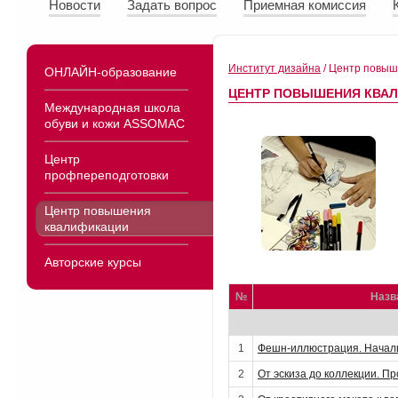
Новости
Задать вопрос
Приемная комиссия
Институт дизайна
/
Центр повыш
ОНЛАЙН-образование
ЦЕНТР ПОВЫШЕНИЯ КВА
Международная школа
обуви и кожи ASSOMAC
Центр
профпереподготовки
Центр повышения
квалификации
Авторские курсы
№
Назв
1
Фешн-иллюстрация. Начал
2
От эскиза до коллекции. П