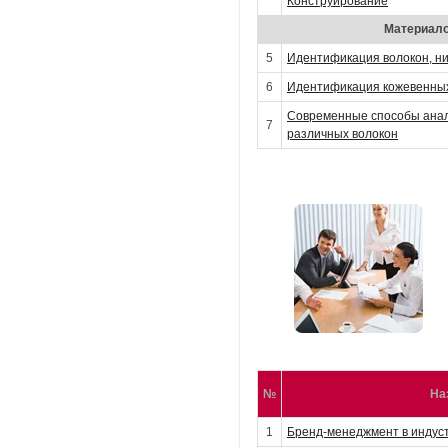
Конструирование
Материало
5
Идентификация волокон, ни
6
Идентификация кожевенных
Современные способы анал
7
различных волокон
№
На
1
Бренд-менеджмент в индус