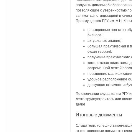
получить диплом об образовании
позволяющие с уверенностью по
заниматься стилизацией в качес
Преимущества РГУ им. А.Н. Косы
насыщенные нон-стоп обу
бизнеса;
актуальные знания;
большая практическая и п
сухая теория);
получение практического 
комплексная подготовка 
современной легкой промы
повышение квалификации 
удобное расположение об
доступная стоимость обуч
По окончании слушателям РГУ им
легко трудоустроитесь или начне
дело!
Итоговые документы
Слушатели, успешно закончивши
аттестационные документы сле