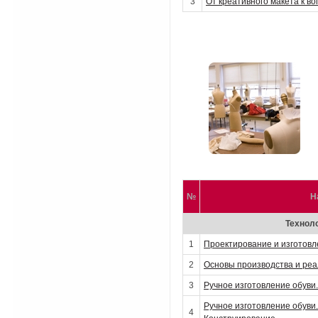
3
От креативного макета к в
№
Н
Техноло
1
Проектирование и изготовл
2
Основы производства и реа
3
Ручное изготовление обуви
Ручное изготовление обуви.
4