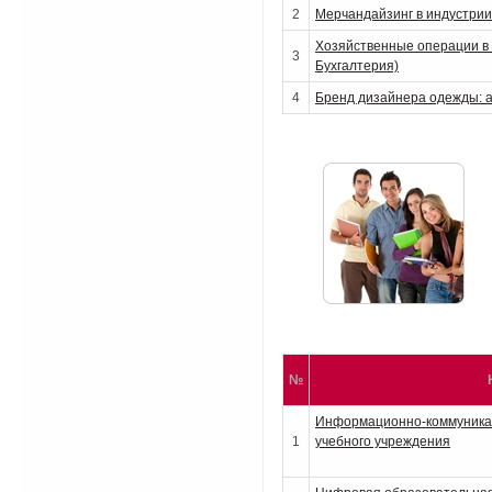
2
Мерчандайзинг в индустри
Хозяйственные операции в 
3
Бухгалтерия)
4
Бренд дизайнера одежды: а
№
Информационно-коммуника
1
учебного учреждения