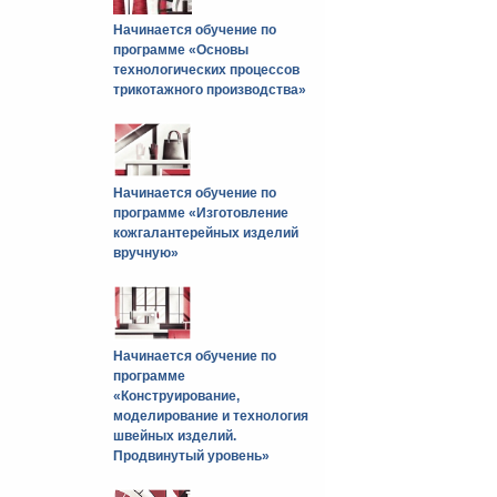
Начинается обучение по
программе «Основы
технологических процессов
трикотажного производства»
Начинается обучение по
программе «Изготовление
кожгалантерейных изделий
вручную»
Начинается обучение по
программе
«Конструирование,
моделирование и технология
швейных изделий.
Продвинутый уровень»