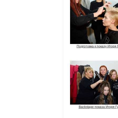
Подготовка к показу Игоря
Backstage показа Игоря Г