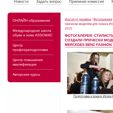
Новости
Задать вопрос
Приемная комиссия
Институт дизайна
/
Фотогалерея
ОНЛАЙН-образование
прически моделям для показа И
2015
Международная школа
обуви и кожи ASSOMAC
ФОТОГАЛЕРЕЯ: СТИЛИСТ
СОЗДАЛИ ПРИЧЕСКИ МОДЕ
MERCEDES BENZ FASHION 
Центр
профпереподготовки
Центр повышения
квалификации
Авторские курсы
Подготовка к показу Игоря